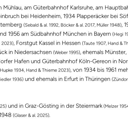
n Mühlau, am Güterbahnhof Karlsruhe, am Hauptba
teinbruch bei Heidenheim, 1934 Plapperäcker bei Sö
rttemberg
, 
(Sebald & al. 1992, Böcker & al. 2017, Müller 1948)
 und 1956 am Südbahnhof München in Bayern
(Hegi 19
, Forstgut Kassel in Hessen
e 2023)
(Taute 1907, Hand & T
ück in Niedersachsen
, ehemals Münster,
(Weber 1995)
orfer Hafen und Güterbahnhof Köln-Gereon in Nor
, von 1934 bis 1961 me
 Hupke 1934, Hand & Thieme 2023)
und ehemals in Erfurt in Thüringen
iedler 1936)
(Zündorf
und in Graz-Gösting in der Steiermark
025)
(Melzer 1954,
e 1948
.
(Glaser & al. 2025)