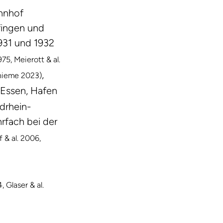
hnhof
fingen und
1931 und 1932
75, Meierott & al.
,
hieme 2023)
 Essen, Hafen
drhein-
hrfach bei der
 & al. 2006,
 Glaser & al.