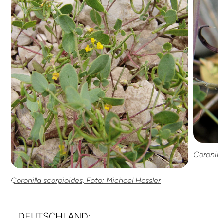
Coronil
Coronilla scorpioides, Foto: Michael Hassler
DEUTSCHLAND: