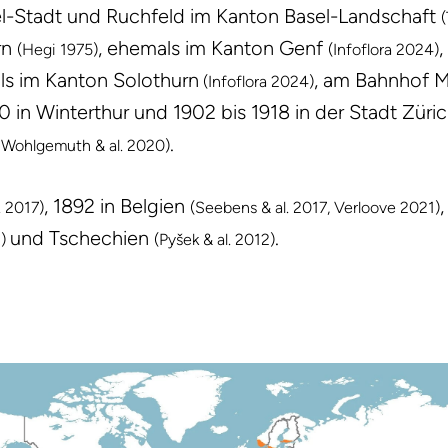
el-Stadt und Ruchfeld im Kanton Basel-Landschaft
rn
, ehemals im Kanton Genf
,
(Hegi 1975)
(Infoflora 2024)
ls im Kanton Solothurn
, am Bahnhof M
(Infoflora 2024)
in Winterthur und 1902 bis 1918 in der Stadt Züric
.
, Wohlgemuth & al. 2020)
, 1892 in Belgien
. 2017)
(Seebens & al. 2017, Verloove 2021)
und Tschechien
.
2)
(Pyšek & al. 2012)