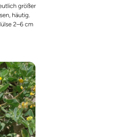
eutlich größer
sen, häutig.
 Hülse 2–6 cm