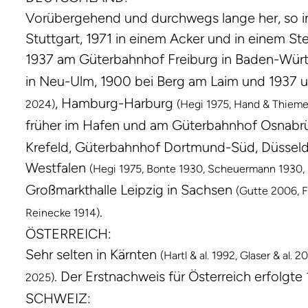
Vorübergehend und durchwegs lange her, so i
Stuttgart, 1971 in einem Acker und in einem S
1937 am Güterbahnhof Freiburg in Baden-Wü
in Neu-Ulm, 1900 bei Berg am Laim und 1937
, Hamburg-Harburg
2024)
(Hegi 1975, Hand & Thiem
früher im Hafen und am Güterbahnhof Osnabr
Krefeld, Güterbahnhof Dortmund-Süd, Düsseld
Westfalen
(Hegi 1975, Bonte 1930, Scheuermann 1930,
Großmarkthalle Leipzig in Sachsen
(Gutte 2006, F
.
Reinecke 1914)
ÖSTERREICH:
Sehr selten in Kärnten
(Hartl & al. 1992, Glaser & al. 2
. Der Erstnachweis für Österreich erfolgt
2025)
SCHWEIZ: