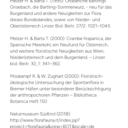
Melzer H. & Barta T. (1995): Orobanche bartlingii
Grisebach, die Bartling-Sommerwurz, - neu für das
Burgenland und andere Neuigkeiten zur Flora
dieses Bundeslandes, sowie von Nieder- und
Oberösterreich Linzer Biol. Beitr. 27/2: 1021–1043.
Melzer H. & Barta T. (2000): Crambe hispanica, der
Spanische Meerkohl, ein Neufund für Österreich,
und weitere floristische Neuigkeiten aus Wien,
Niederösterreich und dem Burgenland. – Linzer
biol. Beitr. 32_1: 341–362.
Misskampf R. & W. Züghart (2000): Floristisch-
ökologische Untersuchung der Spontanflora in
Bremer Häfen unter besonderer Berücksichtigung
der anthropochoren Pflanzen – Bibliotheca
Botanica Heft 150
Naturmuseum Südtirol (2018):
http://www.florafauna.it/index.jsp?
project=florafauna&view=BOT&locale=de