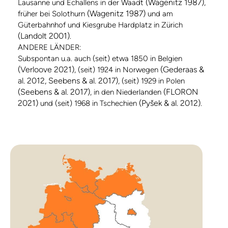
(Wagenitz 1987)
Lausanne und Echallens in der Waadt
,
(Wagenitz 1987)
früher bei Solothurn
und am
Güterbahnhof und Kiesgrube Hardplatz in Zürich
(Landolt 2001)
.
ANDERE LÄNDER:
Subspontan u.a. auch (seit) etwa 1850 in Belgien
(Verloove 2021)
(Gederaas &
, (seit) 1924 in Norwegen
al. 2012, Seebens & al. 2017)
, (seit) 1929 in Polen
(Seebens & al. 2017)
(FLORON
, in den Niederlanden
2021)
(Pyšek & al. 2012)
und (seit) 1968 in Tschechien
.