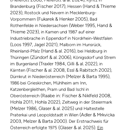
, Kyritz in
(Fischer 2017)
(Hand & Thieme
Brandenburg
, Hessen
2023)
, Rostock und Nevern in Mecklenburg-
(Fukarek & Henker 2005)
Vorpommern
, Bad
(Weber 1995, Hand &
Rothenfelde in Niedersachsen
Thieme 2023)
, in Kamen und 1987 auf einer
Industriebrache in Eppendorf in Nordrhein-Westfalen
(Loos 1997, Jagel 2021)
, Malborn im Hunsrück,
(Hand & al. 2016)
Rheinland-Pfalz
, bei Heldburg in
(Zündorf & al. 2006)
Thüringen
, Königsdorf und Strem
(Traxler 1984, Gilli & al. 2022)
im Burgenland
, in
(Fischer & al. 2008, Essl & Rabitsch 2002)
Kärnten
,
(Melzer & Barta 1995)
Dürnkrut in Niederösterreich
,
1986 bei Grieskirchen, Mühlheim am Inn,
Katzenbergleithen, Pram und Bad Ischl in
(Raabe in: Fischer & Niklfeld 2008,
Oberösterreich
Hohla 2011, Hohla 2022)
, Zeltweg in der Steiermark
(Melzer 1986, Glaser & al. 2025)
und Haltestelle
(Adler & Mrkvicka
Praterkai und Leopoldstadt in Wien
2003, Melzer & Barta 2000)
. Der Erstnachweis für
(Glaser & al. 2025)
Österreich erfolgte 1975
.
Ein