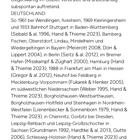
subspontan auftretend.
DEUTSCHLAND:
So 1961 bei Wendlingen, Ilvesheim, 1969 Kleiningersheim
und 1933 Bahnhof Stuttgart in Baden-Württemberg
(Sebald & al. 1996, Hand & Thieme 2023)
, Bamberg,
Fischen, Oberstdorf, Lindau, Mindelheim und
(Meierott 2008, Dörr &
Wiedergeltingen in Bayern
Lippert 2004)
(Seitz & al. 2012)
, in Berlin
, im Bremer
(Misskampf & Züghart 2000)
(Hand
Hafen
, Hamburg
& Thieme 2023)
, 1988 in Frankfurt am Main in Hessen
(Gregor & al. 2012),
Neuhof bei Feldberg in
(Fukarek & Henker 2005)
Mecklenburg-Vorpommern
,
(Weber 1995, Hand &
im südwestlichen Niedersachsen
Thieme 2023)
, Borgholzhausen-Westbarthausen,
Borgholzhausen-Holtfeld und Steinhagen in Nordrhein-
(Lienenbecker & Sonnenborn 1979, Hand &
Westfalen
Thieme 2023)
, in Chemnitz, Gorbitz bei Dresden,
Leipzig-Rehbach und Leipzig-Großzschocher in
(Grundmann 1992, Hardtke & al. 2013, Gutte
Sachsen
2006)
(Hand & Thieme 2023)
, Schleswig-Holstein
und