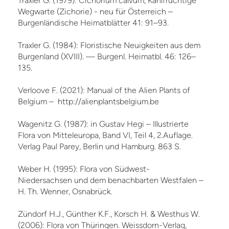
Traxler G. (1979): Cichorium calvum, Kahlfrüchtige
Wegwarte (Zichorie) - neu für Österreich –
Burgenländische Heimatblätter 41: 91–93.
Traxler G. (1984): Floristische Neuigkeiten aus dem
Burgenland (XVIII). — Burgenl. Heimatbl. 46: 126–
135.
Verloove F. (2021): Manual of the Alien Plants of
Belgium – http://alienplantsbelgium.be
Wagenitz G. (1987): in Gustav Hegi – Illustrierte
Flora von Mitteleuropa, Band VI, Teil 4, 2.Auflage.
Verlag Paul Parey, Berlin und Hamburg. 863 S.
Weber H. (1995): Flora von Südwest-
Niedersachsen und dem benachbarten Westfalen –
H. Th. Wenner, Osnabrück.
Zündorf H.J., Günther K.F., Korsch H. & Westhus W.
(2006): Flora von Thüringen. Weissdorn-Verlag,