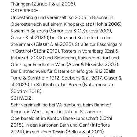
(Zündorf & al. 2006)
Thüringen
.
ÖSTERREICH:
Unbeständig und vereinzelt, so 2005 in Braunau in
(Hohla 2006)
Oberösterreich auf einem Kinoparkplatz
,
(Simonová & Otýpková 2009,
Kasern in Salzburg
Glaser & al. 2025)
, bei Graz und Knittelfeld in der
(Glaser & al. 2025)
Steiermark
, Straße zur Faschingalm
(Stöhr 2019)
(Essl &
in Osttirol
, Tosters in Vorarlberg
Rabitsch 2002)
und Simmering, Kaiserebersdorf und
(Adler & Mrkvicka 2003)
Grinzinger Friedhof in Wien
.
(Dalla
Der Erstnachweis für Österreich erfolgte 1912
Torre & Sarnthein 1912, Seebens & al. 2017, Glaser &
al. 2025)
(Naturmuseum
. In Südtirol u.a. bei Bozen
Südtirol 2018)
.
SCHWEIZ:
Sehr vereinzelt, so bei Waldenburg, beim Bahnhof
Itingen, in Wenslingen, Liestal und Sissach im
(Lüthi
Oberbaselbiet im Kanton Basel-Landschaft
2018)
(Infoflora
, in den Kantonen Bern und Genf
2024)
(Bellosi & al. 2011)
, im südlichen Tessin
,