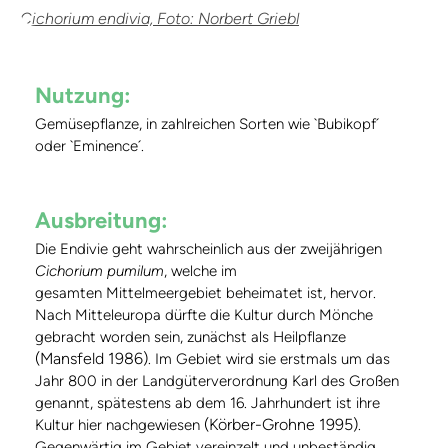
Cichorium endivia, Foto: Norbert Griebl
Nutzung:
Gemüsepflanze, in zahlreichen Sorten wie `Bubikopf´
oder `Eminence´.
Ausbreitung:
Die Endivie geht wahrscheinlich aus der zweijährigen
Cichorium pumilum
, welche im
gesamten Mittelmeergebiet beheimatet ist, hervor.
Nach Mitteleuropa dürfte die Kultur durch Mönche
gebracht worden sein, zunächst als Heilpflanze
(Mansfeld 1986)
. Im Gebiet wird sie erstmals um das
Jahr 800 in der Landgüterverordnung Karl des Großen
genannt, spätestens ab dem 16. Jahrhundert ist ihre
(Körber-Grohne 1995)
Kultur hier nachgewiesen
.
Gegenwärtig im Gebiet vereinzelt und unbeständig