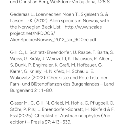
und Christian Berg, Weißdorn-Verlag Jena, 428 S.
Gederaas L., Loennechen Moen T., Skjelseth S. &
Larsen L.-K. (2012): Alien species in Norway, with
the Norwegian Black List - http://www.scales-
project.net/NPDOCS/
AlienSpeciesNorway_2012_scr_9C0ee.pdf
Gilli C., L. Schratt-Ehrendorfer, U. Raabe, T. Barta, S.
Weiss, G. Király, J. Weinzettl, K. Tkalcisics, R. Albert,
S. Dunkl, P. Englmaier, K. Grafl, M. Hofbauer, G.
Karrer, G. Kniely, H. Niklfeld, H. Schau u. E.
Wukovatz (2022): Checkliste und Rote Liste der
Farn- und Blütenpflanzen des Burgenlandes – Land
Burgenland 21: 1−80.
Glaser M., C. Gilli, N. Griebl, M. Hohla, G. Pflugbeil, O.
Stöhr, P. Pilsl, L. Ehrendorfer-Schratt, H. Niklfeld & F.
Essl (2025): Checklist of Austrian neophytes (2nd
edition) – Preslia 97: 413−539.