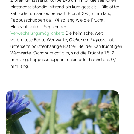
Zipfeln umfassend. Körbe 2−3 cm im Ø, die seitlichen
blattachselständig, sitzend bis kurz gestielt. Hüllblätter
kahl oder drüsenlos behaart. Frucht 2−3,5 mm lang,
Pappusschuppen ca. 1/4 so lang wie die Frucht.
Blütezeit Juli bis September.
Verwechslungsmöglichkeit:
Die heimische, weit
verbreitete Echte Wegwarte,
Cichorium intybus
, hat
unterseits borstenhaarige Blätter. Bei der Kahlfrüchtigen
Wegwarte,
Cichorium calvum
, sind die Früchte 1,5–2
mm lang, Pappusschuppen fehlen oder höchstens 0,1
mm lang.