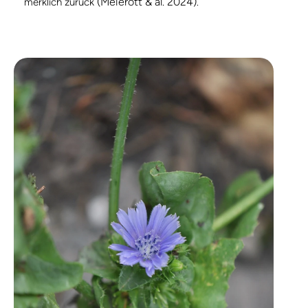
(Meierott & al. 2024)
merklich zurück
.