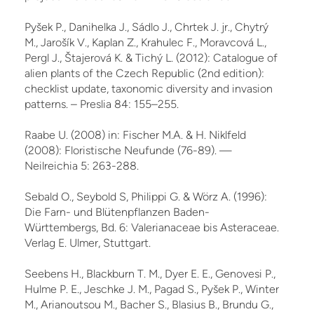
Pyšek P., Danihelka J., Sádlo J., Chrtek J. jr., Chytrý
M., Jarošík V., Kaplan Z., Krahulec F., Moravcová L.,
Pergl J., Štajerová K. & Tichý L. (2012): Catalogue of
alien plants of the Czech Re­public (2nd edition):
checklist update, taxonomic diversity and invasion
patterns. – Preslia 84: 155–255.
Raabe U. (2008) in: Fischer M.A. & H. Niklfeld
(2008): Floristische Neufunde (76-89). —
Neilreichia 5: 263-288.
Sebald O., Seybold S, Philippi G. & Wörz A. (1996):
Die Farn- und Blütenpflanzen Baden-
Württembergs, Bd. 6: Valerianaceae bis Asteraceae.
Verlag E. Ulmer, Stuttgart.
Seebens H., Blackburn T. M., Dyer E. E., Genovesi P.,
Hulme P. E., Jeschke J. M., Pagad S., Pyšek P., Winter
M., Arianoutsou M., Bacher S., Blasius B., Brundu G.,