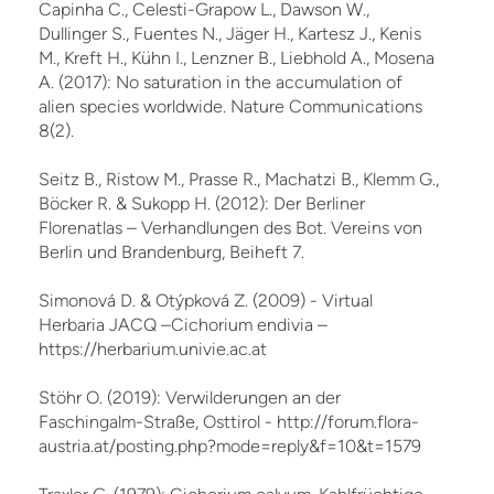
Capinha C., Celesti-Grapow L., Dawson W.,
Dullinger S., Fuentes N., Jäger H., Kartesz J., Kenis
M., Kreft H., Kühn I., Lenzner B., Liebhold A., Mosena
A. (2017): No saturation in the accumulation of
alien species worldwide. Nature Communications
8(2).
Seitz B., Ristow M., Prasse R., Machatzi B., Klemm G.,
Böcker R. & Sukopp H. (2012): Der Berliner
Florenatlas – Verhandlungen des Bot. Vereins von
Berlin und Brandenburg, Beiheft 7.
Simonová D. & Otýpková Z. (2009) - Virtual
Herbaria JACQ –Cichorium endivia –
https://herbarium.univie.ac.at
Stöhr O. (2019): Verwilderungen an der
Faschingalm-Straße, Osttirol - http://forum.flora-
austria.at/posting.php?mode=reply&f=10&t=1579