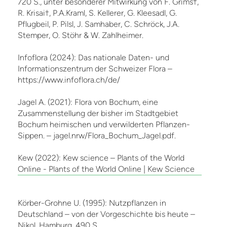
720 S., unter besonderer Mitwirkung von F. Grims†,
R. Krisai†, P.A.Kraml, S. Kellerer, G. Kleesadl, G.
Pflugbeil, P. Pilsl, J. Samhaber, C. Schröck, J.A.
Stemper, O. Stöhr & W. Zahlheimer.
Infoflora (2024): Das nationale Daten- und
Informationszentrum der Schweizer Flora –
https://www.infoflora.ch/de/
Jagel A. (2021): Flora von Bochum, eine
Zusammenstellung der bisher im Stadtgebiet
Bochum heimischen und verwilderten Pflanzen-
Sippen. – jagel.nrw/Flora_Bochum_Jagel.pdf.
Kew (2022): Kew science – Plants of the World
Online - Plants of the World Online | Kew Science
Körber-Grohne U. (1995): Nutzpflanzen in
Deutschland – von der Vorgeschichte bis heute –
Nikol, Hamburg, 490 S.