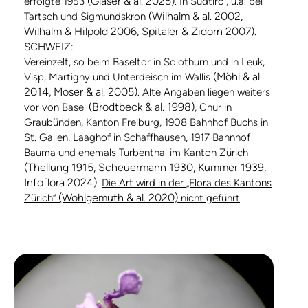
(Glaser & al. 2025)
erfolgte 1953
. In Südtirol, u.a. bei
(Wilhalm & al. 2002,
Tartsch und Sigmundskron
Wilhalm & Hilpold 2006, Spitaler & Zidorn 2007)
.
SCHWEIZ:
Vereinzelt, so beim Baseltor in Solothurn und in Leuk,
(Möhl & al.
Visp, Martigny und Unterdeisch im Wallis
2014, Moser & al. 2005)
. Alte Angaben liegen weiters
(Brodtbeck & al. 1998)
vor von Basel
, Chur in
Graubünden, Kanton Freiburg, 1908 Bahnhof Buchs in
St. Gallen, Laaghof in Schaffhausen, 1917 Bahnhof
Bauma und ehemals Turbenthal im Kanton Zürich
(Thellung 1915, Scheuermann 1930, Kummer 1939,
Infoflora 2024)
.
Die Art wird in der „Flora des Kantons
(Wohlgemuth & al. 2020)
Zürich“
nicht geführt
.