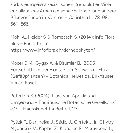
südosteuropäisch-asiatischen Kreuzblütler Viola
cucullata, das Amerikanische Veilchen, und andere
Pflanzenfunde in Kärnten – Carinthia II 178_98:
561–566.
Möhl A., Helder S & Rometsch S. (2014): Info Flora
plus – Fortschritte
https://www.infoflora.ch/de/neophyten/
Moser D.M., Gygax A. & Bäumler B. (2005):
Fortschritte in der Floristik der Schweizer Flora
(Gefäßpflanzen) – Botanica Helvetica, Birkhäuser
Verlag Basel.
Peterlein K. (2024): Flora von Apolda und
Umgebung – Thüringische Botanische Gesellschaft
e.V. – Haussknechtia Beiheft 23
Pyšek P., Danihelka J., Sádlo J., Chrtek J. jr., Chytrý
M., Jarošík V., Kaplan Z., Krahulec F., Moravcová L.,