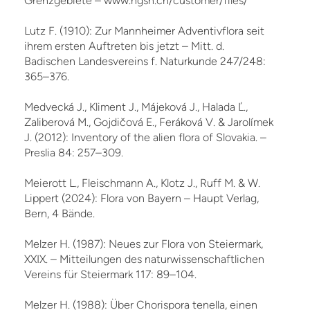
Grenzgebiete – www.ngsh.ch/customer/files/
Lutz F. (1910): Zur Mannheimer Adventivflora seit
ihrem ersten Auftreten bis jetzt – Mitt. d.
Badischen Landesvereins f. Naturkunde 247/248:
365–376.
Medvecká J., Kliment J., Májeková J., Halada Ľ.,
Zaliberová M., Gojdičová E., Feráková V. & Jarolímek
J. (2012): Inventory of the alien flora of Slovakia. –
Preslia 84: 257–309.
Meierott L., Fleischmann A., Klotz J., Ruff M. & W.
Lippert (2024): Flora von Bayern – Haupt Verlag,
Bern, 4 Bände.
Melzer H. (1987): Neues zur Flora von Steiermark,
XXIX. – Mitteilungen des naturwissenschaftlichen
Vereins für Steiermark 117: 89–104.
Melzer H. (1988): Über Chorispora tenella, einen