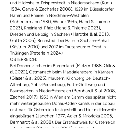
(Koch
und Hildesheim-Drispenstedt in Niedersachsen
1934, Garve & Zacharias 2008)
, 1929 im Düsseldorfer
Hafen und Rheine in Nordrhein-Westfalen
(Scheuermann 1930, Weber 1995, Hand & Thieme
2023)
(Hand & Thieme 2023)
, Rheinland-Pfalz
,
(Hardtke & al. 2013,
Dresden und Leipzig in Sachsen
Gutte 2006)
, Bennstedt bei Halle in Sachsen-Anhalt
(Kästner 2010)
und 2017 im Tautenburger Forst in
(Peterlein 2024)
Thüringen
.
ÖSTERREICH:
(Melzer 1988, Gilli &
Bei Donnerskirchen im Burgenland
al. 2022)
, Ottmanach beim Magdalensberg in Kärnten
(Glaser & al. 2025)
, Mautern, Kirchberg bei Deutsch-
Altenburg, Ybbs-Persenbeug, Furth-Göttweig und
(Bernhardt & al. 2008,
Baumgarten in Niederösterreich
Zacherl 2017)
. 1953 in Wien am Damm des später nicht
mehr weitergebauten Donau-Oder-Kanals in der Lobau
erstmals für Österreich festgestellt und hier mittlerweile
(Janchen 1977, Adler & Mrkvicka 2003,
eingebürgert
Bernhardt & al. 2008)
. Der Erstnachweis für Österreich