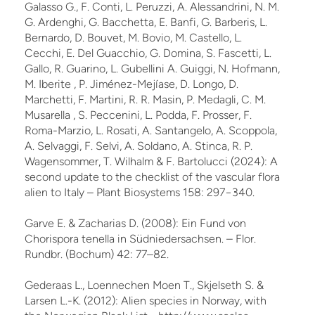
Galasso G., F. Conti, L. Peruzzi, A. Alessandrini, N. M.
G. Ardenghi, G. Bacchetta, E. Banfi, G. Barberis, L.
Bernardo, D. Bouvet, M. Bovio, M. Castello, L.
Cecchi, E. Del Guacchio, G. Domina, S. Fascetti, L.
Gallo, R. Guarino, L. Gubellini A. Guiggi, N. Hofmann,
M. Iberite , P. Jiménez-Mejíase, D. Longo, D.
Marchetti, F. Martini, R. R. Masin, P. Medagli, C. M.
Musarella , S. Peccenini, L. Podda, F. Prosser, F.
Roma-Marzio, L. Rosati, A. Santangelo, A. Scoppola,
A. Selvaggi, F. Selvi, A. Soldano, A. Stinca, R. P.
Wagensommer, T. Wilhalm & F. Bartolucci (2024): A
second update to the checklist of the vascular flora
alien to Italy – Plant Biosystems 158: 297−340.
Garve E. & Zacharias D. (2008): Ein Fund von
Chorispora tenella in Südniedersachsen. – Flor.
Rundbr. (Bochum) 42: 77–82.
Gederaas L., Loennechen Moen T., Skjelseth S. &
Larsen L.-K. (2012): Alien species in Norway, with