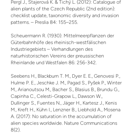
Pergl J., Štajerová K. & Tichý L. (2012): Catalogue of
alien plants of the Czech Re­public (2nd edition):
checklist update, taxonomic diversity and invasion
patterns. – Preslia 84: 155–255.
Scheuermann R. (1930): Mittelmeerpflanzen der
Güterbahnhöfe des rheinisch-westfälischen
Industriegebiets – Verhandlungen des
naturhistorischen Vereins der preussischen
Rheinlande und Westfalen 86: 256-342.
Seebens H., Blackburn T. M., Dyer E. E., Genovesi P.,
Hulme P. E., Jeschke J. M., Pagad S., Pyšek P., Winter
M., Arianoutsou M., Bacher S., Blasius B., Brundu G.,
Capinha C., Celesti-Grapow L., Dawson W.,
Dullinger S., Fuentes N., Jäger H., Kartesz J., Kenis
M., Kreft H., Kühn I., Lenzner B., Liebhold A., Mosena
A. (2017): No saturation in the accumulation of
alien species worldwide. Nature Communications
8(2).