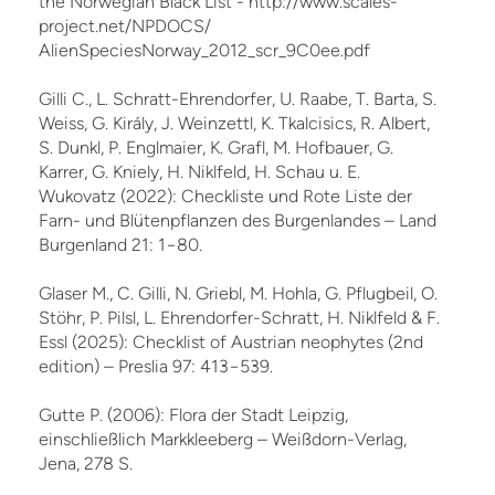
the Norwegian Black List - http://www.scales-
project.net/NPDOCS/
AlienSpeciesNorway_2012_scr_9C0ee.pdf
Gilli C., L. Schratt-Ehrendorfer, U. Raabe, T. Barta, S.
Weiss, G. Király, J. Weinzettl, K. Tkalcisics, R. Albert,
S. Dunkl, P. Englmaier, K. Grafl, M. Hofbauer, G.
Karrer, G. Kniely, H. Niklfeld, H. Schau u. E.
Wukovatz (2022): Checkliste und Rote Liste der
Farn- und Blütenpflanzen des Burgenlandes – Land
Burgenland 21: 1−80.
Glaser M., C. Gilli, N. Griebl, M. Hohla, G. Pflugbeil, O.
Stöhr, P. Pilsl, L. Ehrendorfer-Schratt, H. Niklfeld & F.
Essl (2025): Checklist of Austrian neophytes (2nd
edition) – Preslia 97: 413−539.
Gutte P. (2006): Flora der Stadt Leipzig,
einschließlich Markkleeberg – Weißdorn-Verlag,
Jena, 278 S.