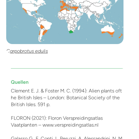
Carpobrotus edulis
Quellen
Clement E. J. & Foster M. C. (1994): Alien plants oft
he British Isles – London: Botanical Society of the
British Isles. 591 p.
FLORON (2021): Floron Verspreidingsatlas
Vaatplanten – www.verspreidingsatlas.nl
Galasso G., F. Conti, L. Peruzzi, A. Alessandrini, N. M.