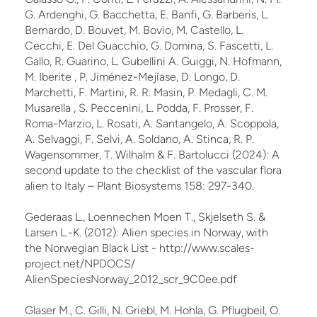
G. Ardenghi, G. Bacchetta, E. Banfi, G. Barberis, L.
Bernardo, D. Bouvet, M. Bovio, M. Castello, L.
Cecchi, E. Del Guacchio, G. Domina, S. Fascetti, L.
Gallo, R. Guarino, L. Gubellini A. Guiggi, N. Hofmann,
M. Iberite , P. Jiménez-Mejíase, D. Longo, D.
Marchetti, F. Martini, R. R. Masin, P. Medagli, C. M.
Musarella , S. Peccenini, L. Podda, F. Prosser, F.
Roma-Marzio, L. Rosati, A. Santangelo, A. Scoppola,
A. Selvaggi, F. Selvi, A. Soldano, A. Stinca, R. P.
Wagensommer, T. Wilhalm & F. Bartolucci (2024): A
second update to the checklist of the vascular flora
alien to Italy – Plant Biosystems 158: 297-340.
Gederaas L., Loennechen Moen T., Skjelseth S. &
Larsen L.-K. (2012): Alien species in Norway, with
the Norwegian Black List - http://www.scales-
project.net/NPDOCS/
AlienSpeciesNorway_2012_scr_9C0ee.pdf
Glaser M., C. Gilli, N. Griebl, M. Hohla, G. Pflugbeil, O.