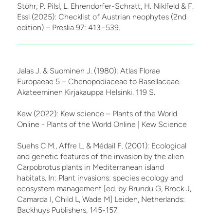
Stöhr, P. Pilsl, L. Ehrendorfer-Schratt, H. Niklfeld & F.
Essl (2025): Checklist of Austrian neophytes (2nd
edition) – Preslia 97: 413−539.
Jalas J. & Suominen J. (1980): Atlas Florae
Europaeae 5 – Chenopodiaceae to Basellaceae.
Akateeminen Kirjakauppa Helsinki. 119 S.
Kew (2022): Kew science – Plants of the World
Online - Plants of the World Online | Kew Science
Suehs C.M., Affre L. & Médail F. (2001): Ecological
and genetic features of the invasion by the alien
Carpobrotus plants in Mediterranean island
habitats. In: Plant invasions: species ecology and
ecosystem management [ed. by Brundu G, Brock J,
Camarda I, Child L, Wade M] Leiden, Netherlands:
Backhuys Publishers, 145-157.