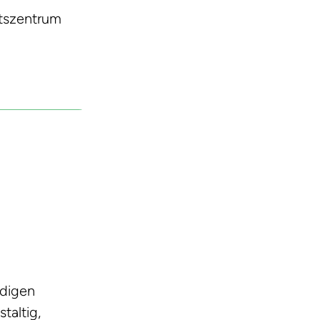
itszentrum
ndigen
taltig,