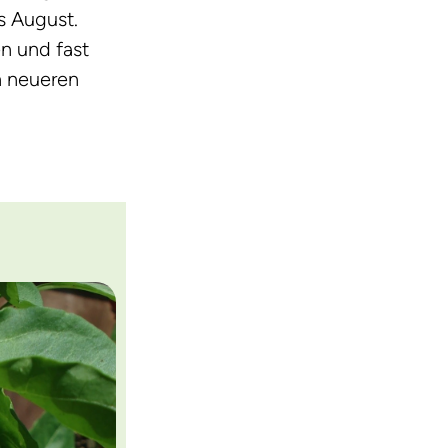
is August.
n und fast
h neueren