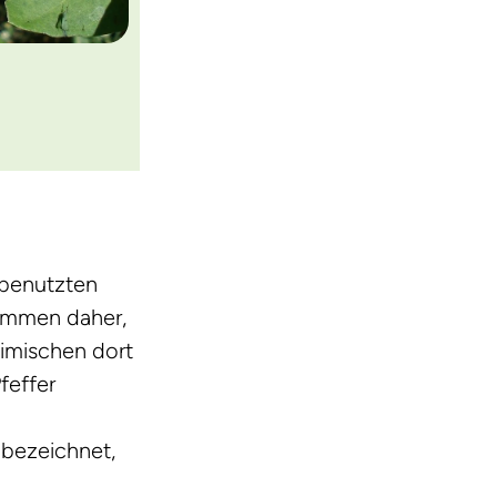
 benutzten
kommen daher,
eimischen dort
feffer
 bezeichnet,