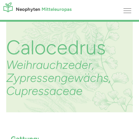
Neophyten
Mitteleuropas
Calocedrus
Weihrauchzeder,
Zypressengewächs,
Cupressaceae
Gattung: