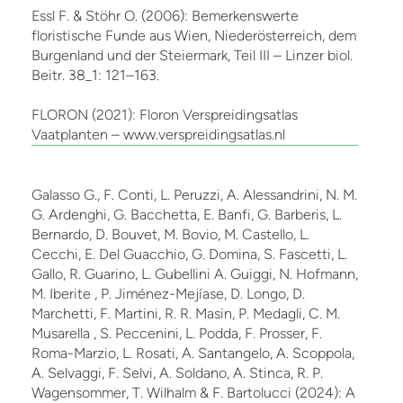
Essl F. & Stöhr O. (2006): Bemerkenswerte
floristische Funde aus Wien, Niederösterreich, dem
Burgenland und der Steiermark, Teil III – Linzer biol.
Beitr. 38_1: 121–163.
FLORON (2021): Floron Verspreidingsatlas
Vaatplanten – www.verspreidingsatlas.nl
Galasso G., F. Conti, L. Peruzzi, A. Alessandrini, N. M.
G. Ardenghi, G. Bacchetta, E. Banfi, G. Barberis, L.
Bernardo, D. Bouvet, M. Bovio, M. Castello, L.
Cecchi, E. Del Guacchio, G. Domina, S. Fascetti, L.
Gallo, R. Guarino, L. Gubellini A. Guiggi, N. Hofmann,
M. Iberite , P. Jiménez-Mejíase, D. Longo, D.
Marchetti, F. Martini, R. R. Masin, P. Medagli, C. M.
Musarella , S. Peccenini, L. Podda, F. Prosser, F.
Roma-Marzio, L. Rosati, A. Santangelo, A. Scoppola,
A. Selvaggi, F. Selvi, A. Soldano, A. Stinca, R. P.
Wagensommer, T. Wilhalm & F. Bartolucci (2024): A