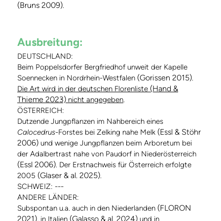
(Bruns 2009)
.
Ausbreitung:
DEUTSCHLAND:
Beim Poppelsdorfer Bergfriedhof unweit der Kapelle
(Gorissen 2015)
Soennecken in Nordrhein-Westfalen
.
(Hand &
Die Art wird in der deutschen Florenliste
Thieme 2023)
nicht angegeben
.
ÖSTERREICH:
Dutzende Jungpflanzen im Nahbereich eines
(Essl & Stöhr
Calocedrus
-Forstes bei Zelking nahe Melk
2006)
und wenige Jungpflanzen beim Arboretum bei
der Adalbertrast nahe von Paudorf in Niederösterreich
(Essl 2006)
. Der Erstnachweis für Österreich erfolgte
(Glaser & al. 2025)
2005
.
SCHWEIZ: ---
ANDERE LÄNDER:
(FLORON
Subspontan u.a. auch in den Niederlanden
2021)
(Galasso & al. 2024)
, in Italien
und in