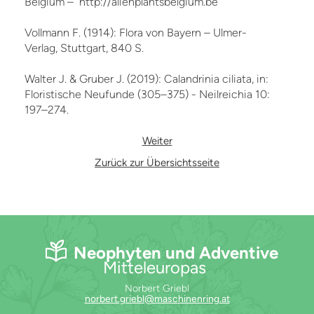
Belgium – http://alienplantsbelgium.be
Vollmann F. (1914): Flora von Bayern – Ulmer-
Verlag, Stuttgart, 840 S.
Walter J. & Gruber J. (2019): Calandrinia ciliata, in:
Floristische Neufunde (305–375) - Neilreichia 10:
197–274.
Weiter
Zurück zur Übersichtsseite
Neophyten und Adventive
Mitteleuropas
Norbert Griebl
norbert.griebl@maschinenring.at