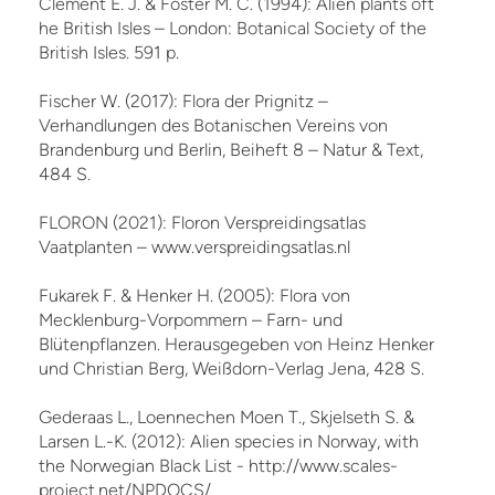
Clement E. J. & Foster M. C. (1994): Alien plants oft
he British Isles – London: Botanical Society of the
British Isles. 591 p.
Fischer W. (2017): Flora der Prignitz –
Verhandlungen des Botanischen Vereins von
Brandenburg und Berlin, Beiheft 8 – Natur & Text,
484 S.
FLORON (2021): Floron Verspreidingsatlas
Vaatplanten – www.verspreidingsatlas.nl
Fukarek F. & Henker H. (2005): Flora von
Mecklenburg-Vorpommern – Farn- und
Blütenpflanzen. Herausgegeben von Heinz Henker
und Christian Berg, Weißdorn-Verlag Jena, 428 S.
Gederaas L., Loennechen Moen T., Skjelseth S. &
Larsen L.-K. (2012): Alien species in Norway, with
the Norwegian Black List - http://www.scales-
project.net/NPDOCS/