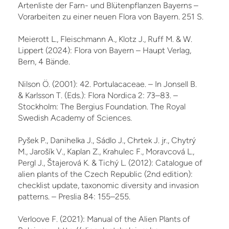
Artenliste der Farn- und Blütenpflanzen Bayerns –
Vorarbeiten zu einer neuen Flora von Bayern. 251 S.
Meierott L., Fleischmann A., Klotz J., Ruff M. & W.
Lippert (2024): Flora von Bayern – Haupt Verlag,
Bern, 4 Bände.
Nilson Ö. (2001): 42. Portulacaceae. – In Jonsell B.
& Karlsson T. (Eds.): Flora Nordica 2: 73–83. –
Stockholm: The Bergius Foundation. The Royal
Swedish Academy of Sciences.
Pyšek P., Danihelka J., Sádlo J., Chrtek J. jr., Chytrý
M., Jarošík V., Kaplan Z., Krahulec F., Moravcová L.,
Pergl J., Štajerová K. & Tichý L. (2012): Catalogue of
alien plants of the Czech Re­public (2nd edition):
checklist update, taxonomic diversity and invasion
patterns. – Preslia 84: 155–255.
Verloove F. (2021): Manual of the Alien Plants of