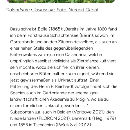
Calandrinia pilosiuscula, Foto: Norbert Griebl
Bolle (1865)
Dazu schreibt
: „Bereits im Jahre 1860 fand
ich beim Forsthause Schlachtensee (Berlin), sowohl im
Gartenlande und an den Zäunen desselben, als auch an
einer nahen Stelle des gegenüberliegenden
Kiefernwaldes zahlreich eine Calandrinia, welche
ursprünglich daselbst vielleicht als Zierpflanze kultiviert
sein mochte, wozu sie sich freilich ihrer kleinen,
unscheinbaren Blüten halber kaum eignet, während sie
jetzt gewissermaßen als Unkraut auftrat. Einer
Mitteilung des Herrn F. Reinhardt zufolge findet sich die
Species auch im Gartenlande der ehemaligen
landwirtschaftlichen Akademie zu Möglin, wo sie zu
einem förmlichen Unkraut geworden ist.“
(Verloove 2021)
Subspontan u.a. auch in Belgien
, den
(FLORON 2021)
(Hegi 1979)
Niederlanden
, Dänemark
(Pyšek & al. 2012)
und 1853 in Tschechien
.