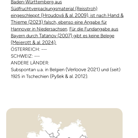
Baden-Württemberg aus
Südfruchtverpackungsmaterial (Reisstroh)
(Hroudová & al. 2009)
Hand &
eingeschleppt
, ist nach
Thieme (2023)
falsch, ebenso eine Angabe für
Hannover in Niedersachsen
.
Für die Fundangabe aus
Tatanov (2007)
Bayern durch
gibt es keine Belege
(Meierott & al. 2024)
.
ÖSTERREICH: ---
SCHWEIZ: ---
ANDERE LÄNDER:
(Verloove 2021)
Subspontan u.a. in Belgien
und (seit)
(Pyšek & al. 2012)
1925 in Tschechien
.