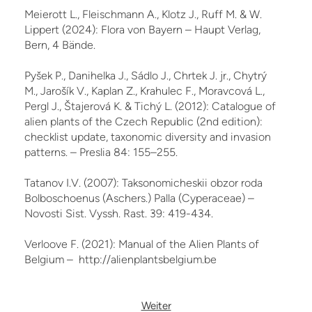
Meierott L., Fleischmann A., Klotz J., Ruff M. & W.
Lippert (2024): Flora von Bayern – Haupt Verlag,
Bern, 4 Bände.
Pyšek P., Danihelka J., Sádlo J., Chrtek J. jr., Chytrý
M., Jarošík V., Kaplan Z., Krahulec F., Moravcová L.,
Pergl J., Štajerová K. & Tichý L. (2012): Catalogue of
alien plants of the Czech Re­public (2nd edition):
checklist update, taxonomic diversity and invasion
patterns. – Preslia 84: 155–255.
Tatanov I.V. (2007): Taksonomicheskii obzor roda
Bolboschoenus (Aschers.) Palla (Cyperaceae) –
Novosti Sist. Vyssh. Rast. 39: 419-434.
Verloove F. (2021): Manual of the Alien Plants of
Belgium – http://alienplantsbelgium.be
Weiter