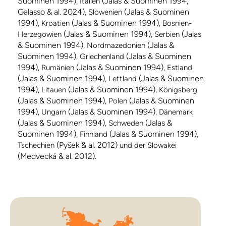
Suominen 1994)
(Jalas & Suominen 1994,
, Italien
Galasso & al. 2024)
(Jalas & Suominen
, Slowenien
1994)
(Jalas & Suominen 1994)
, Kroatien
, Bosnien-
(Jalas & Suominen 1994)
(Jalas
Herzegowien
, Serbien
& Suominen 1994)
(Jalas &
, Nordmazedonien
Suominen 1994)
(Jalas & Suominen
, Griechenland
1994)
(Jalas & Suominen 1994)
, Rumänien
, Estland
(Jalas & Suominen 1994)
(Jalas & Suominen
, Lettland
1994)
(Jalas & Suominen 1994)
, Litauen
, Königsberg
(Jalas & Suominen 1994)
(Jalas & Suominen
, Polen
1994)
(Jalas & Suominen 1994)
, Ungarn
, Dänemark
(Jalas & Suominen 1994)
(Jalas &
, Schweden
Suominen 1994)
(Jalas & Suominen 1994)
, Finnland
,
(Pyšek & al. 2012)
Tschechien
und der Slowakei
(Medvecká & al. 2012)
.