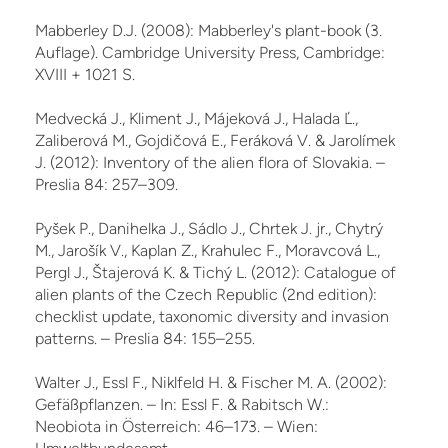
Mabberley D.J. (2008): Mabberley's plant-book (3.
Auflage). Cambridge University Press, Cambridge:
XVIII + 1021 S.
Medvecká J., Kliment J., Májeková J., Halada Ľ.,
Zaliberová M., Gojdičová E., Feráková V. & Jarolímek
J. (2012): Inventory of the alien flora of Slovakia. –
Preslia 84: 257–309.
Pyšek P., Danihelka J., Sádlo J., Chrtek J. jr., Chytrý
M., Jarošík V., Kaplan Z., Krahulec F., Moravcová L.,
Pergl J., Štajerová K. & Tichý L. (2012): Catalogue of
alien plants of the Czech Re­public (2nd edition):
checklist update, taxonomic diversity and invasion
patterns. – Preslia 84: 155–255.
Walter J., Essl F., Niklfeld H. & Fischer M. A. (2002):
Gefäßpflanzen. – In: Essl F. & Rabitsch W.:
Neobiota in Österreich: 46–173. – Wien: