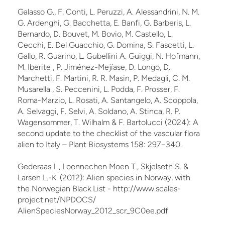
Galasso G., F. Conti, L. Peruzzi, A. Alessandrini, N. M.
G. Ardenghi, G. Bacchetta, E. Banfi, G. Barberis, L.
Bernardo, D. Bouvet, M. Bovio, M. Castello, L.
Cecchi, E. Del Guacchio, G. Domina, S. Fascetti, L.
Gallo, R. Guarino, L. Gubellini A. Guiggi, N. Hofmann,
M. Iberite , P. Jiménez-Mejíase, D. Longo, D.
Marchetti, F. Martini, R. R. Masin, P. Medagli, C. M.
Musarella , S. Peccenini, L. Podda, F. Prosser, F.
Roma-Marzio, L. Rosati, A. Santangelo, A. Scoppola,
A. Selvaggi, F. Selvi, A. Soldano, A. Stinca, R. P.
Wagensommer, T. Wilhalm & F. Bartolucci (2024): A
second update to the checklist of the vascular flora
alien to Italy – Plant Biosystems 158: 297−340.
Gederaas L., Loennechen Moen T., Skjelseth S. &
Larsen L.-K. (2012): Alien species in Norway, with
the Norwegian Black List - http://www.scales-
project.net/NPDOCS/
AlienSpeciesNorway_2012_scr_9C0ee.pdf