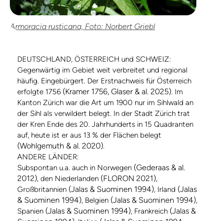
Armoracia rusticana, Foto: Norbert Griebl
DEUTSCHLAND, ÖSTERREICH und SCHWEIZ:
Gegenwärtig im Gebiet weit verbreitet und regional
häufig. Eingebürgert. Der Erstnachweis für Österreich
(Kramer 1756, Glaser & al. 2025)
erfolgte 1756
. Im
Kanton Zürich war die Art um 1900 nur im Sihlwald an
der Sihl als verwildert belegt. In der Stadt Zürich trat
der Kren Ende des 20. Jahrhunderts in 15 Quadranten
auf, heute ist er aus 13 % der Flächen belegt
(Wohlgemuth & al. 2020)
.
ANDERE LÄNDER:
(Gederaas & al.
Subspontan u.a. auch in Norwegen
2012)
(FLORON 2021)
, den Niederlanden
,
(Jalas & Suominen 1994)
(Jalas
Großbritannien
, Irland
& Suominen 1994)
(Jalas & Suominen 1994)
, Belgien
,
(Jalas & Suominen 1994)
(Jalas &
Spanien
, Frankreich