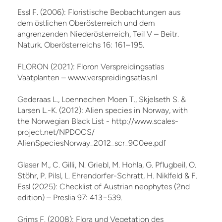
Essl F. (2006): Floristische Beobachtungen aus
dem östlichen Oberösterreich und dem
angrenzenden Niederösterreich, Teil V – Beitr.
Naturk. Oberösterreichs 16: 161–195.
FLORON (2021): Floron Verspreidingsatlas
Vaatplanten – www.verspreidingsatlas.nl
Gederaas L., Loennechen Moen T., Skjelseth S. &
Larsen L.-K. (2012): Alien species in Norway, with
the Norwegian Black List - http://www.scales-
project.net/NPDOCS/
AlienSpeciesNorway_2012_scr_9C0ee.pdf
Glaser M., C. Gilli, N. Griebl, M. Hohla, G. Pflugbeil, O.
Stöhr, P. Pilsl, L. Ehrendorfer-Schratt, H. Niklfeld & F.
Essl (2025): Checklist of Austrian neophytes (2nd
edition) – Preslia 97: 413−539.
Grims F. (2008): Flora und Vegetation des