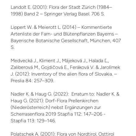
Landolt E. (2001): Flora der Stadt Zürich (1984–
1998) Band 2 – Springer Verlag Basel. 706 S.
Lippert W. & Meierott L. (2014) – Kommentierte
Artenliste der Farn- und Blütenpflanzen Bayerns –
Bayerische Botanische Gesellschaft, München, 407
S.
Medvecká J., Kliment J., Májeková J., Halada Ľ.,
Zaliberová M., Gojdičová E., Feráková V. & Jarolímek
J. (2012): Inventory of the alien flora of Slovakia. –
Preslia 84: 257–309.
Nadler K. & Haug G. (2022): Erratum to: Nadler K. &
Haug G. (2021): Dorf-Flora Prellenkirchen
(Niederösterreich) nebst Ergänzungen zur
Scherrasenflora 2019 Stapfia 112: 147–206 -
Stapfia 113: 129–146.
Polatschek A. (2001): Flora von Nordtirol, Osttirol