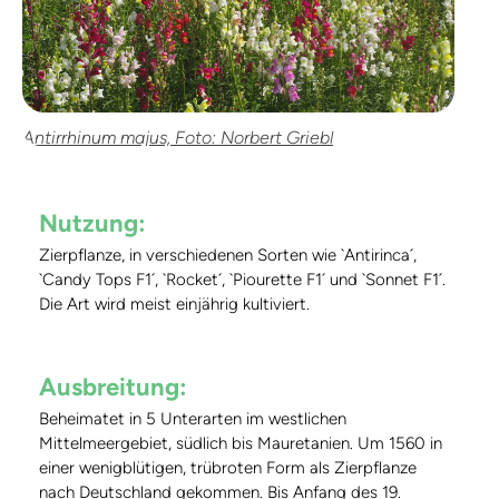
Antirrhinum majus, Foto: Norbert Griebl
Nutzung:
Zierpflanze, in verschiedenen Sorten wie `Antirinca´,
`Candy Tops F1´, `Rocket´, `Piourette F1´ und `Sonnet F1´.
Die Art wird meist einjährig kultiviert.
Ausbreitung:
Beheimatet in 5 Unterarten im westlichen
Mittelmeergebiet, südlich bis Mauretanien. Um 1560 in
einer wenigblütigen, trübroten Form als Zierpflanze
nach Deutschland gekommen. Bis Anfang des 19.