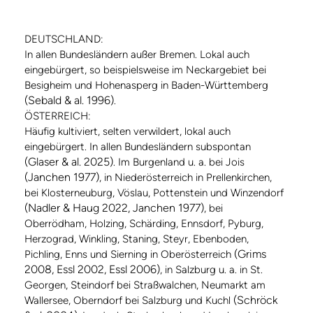
DEUTSCHLAND:
In allen Bundesländern außer Bremen. Lokal auch
eingebürgert, so beispielsweise im Neckargebiet bei
Besigheim und Hohenasperg in Baden-Württemberg
(Sebald & al. 1996)
.
ÖSTERREICH:
Häufig kultiviert, selten verwildert, lokal auch
eingebürgert. In allen Bundesländern subspontan
(Glaser & al. 2025)
. Im Burgenland u. a. bei Jois
(Janchen 1977)
, in Niederösterreich in Prellenkirchen,
bei Klosterneuburg, Vöslau, Pottenstein und Winzendorf
(Nadler & Haug 2022, Janchen 1977)
, bei
Oberrödham, Holzing, Schärding, Ennsdorf, Pyburg,
Herzograd, Winkling, Staning, Steyr, Ebenboden,
(Grims
Pichling, Enns und Sierning in Oberösterreich
2008, Essl 2002, Essl 2006)
, in Salzburg u. a. in St.
Georgen, Steindorf bei Straßwalchen, Neumarkt am
(Schröck
Wallersee, Oberndorf bei Salzburg und Kuchl