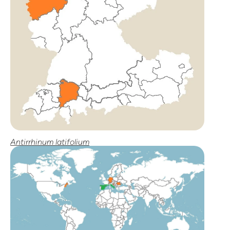
Antirrhinum latifolium