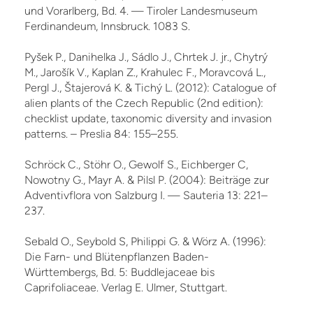
und Vorarlberg, Bd. 4. — Tiroler Landesmuseum
Ferdinandeum, Innsbruck. 1083 S.
Pyšek P., Danihelka J., Sádlo J., Chrtek J. jr., Chytrý
M., Jarošík V., Kaplan Z., Krahulec F., Moravcová L.,
Pergl J., Štajerová K. & Tichý L. (2012): Catalogue of
alien plants of the Czech Re­public (2nd edition):
checklist update, taxonomic diversity and invasion
patterns. – Preslia 84: 155–255.
Schröck C., Stöhr O., Gewolf S., Eichberger C,
Nowotny G., Mayr A. & Pilsl P. (2004): Beiträge zur
Adventivflora von Salzburg I. — Sauteria 13: 221–
237.
Sebald O., Seybold S, Philippi G. & Wörz A. (1996):
Die Farn- und Blütenpflanzen Baden-
Württembergs, Bd. 5: Buddlejaceae bis
Caprifoliaceae. Verlag E. Ulmer, Stuttgart.