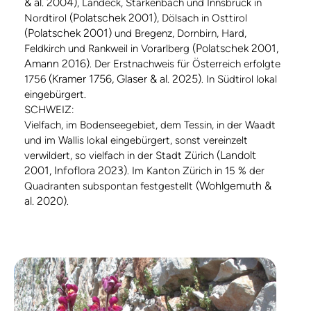
& al. 2004)
, Landeck, Starkenbach und Innsbruck in
(Polatschek 2001)
Nordtirol
, Dölsach in Osttirol
(Polatschek 2001)
und Bregenz, Dornbirn, Hard,
(Polatschek 2001,
Feldkirch und Rankweil in Vorarlberg
Amann 2016)
. Der Erstnachweis für Österreich erfolgte
(Kramer 1756, Glaser & al. 2025)
1756
. In Südtirol lokal
eingebürgert.
SCHWEIZ:
Vielfach, im Bodenseegebiet, dem Tessin, in der Waadt
und im Wallis lokal eingebürgert, sonst vereinzelt
(Landolt
verwildert, so vielfach in der Stadt Zürich
2001, Infoflora 2023)
. Im Kanton Zürich in 15 % der
(Wohlgemuth &
Quadranten subspontan festgestellt
al. 2020)
.