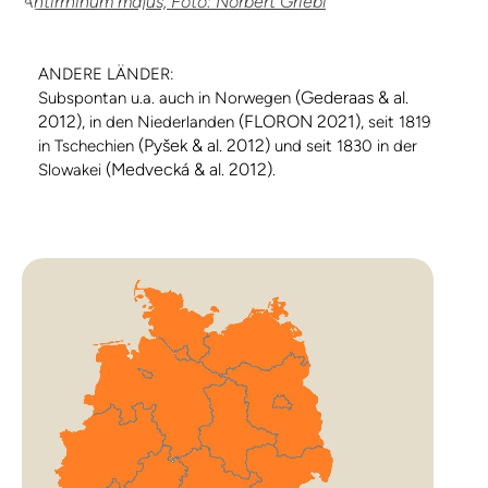
Antirrhinum majus, Foto: Norbert Griebl
ANDERE LÄNDER:
(Gederaas & al.
Subspontan u.a. auch in Norwegen
2012)
(FLORON 2021)
, in den Niederlanden
, seit 1819
(Pyšek & al. 2012)
in Tschechien
und seit 1830 in der
(Medvecká & al. 2012)
Slowakei
.