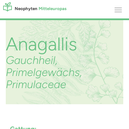
Neophyten
Mitteleuropas
Anagallis
Gauchheil,
Primelgewächs,
Primulaceae
Gattung: