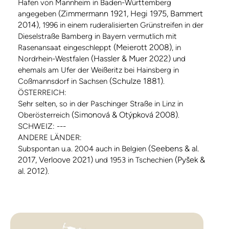
Hafen von Mannheim in Baden-Württemberg
(Zimmermann 1921, Hegi 1975, Bammert
angegeben
2014)
, 1996 in einem ruderalisierten Grünstreifen in der
Dieselstraße Bamberg in Bayern vermutlich mit
(Meierott 2008)
Rasenansaat eingeschleppt
, in
(Hassler & Muer 2022)
Nordrhein-Westfalen
und
ehemals am Ufer der Weißeritz bei Hainsberg in
(Schulze 1881)
Coßmannsdorf in Sachsen
.
ÖSTERREICH:
Sehr selten, so in der Paschinger Straße in Linz in
(Simonová & Otýpková 2008)
Oberösterreich
.
SCHWEIZ: ---
ANDERE LÄNDER:
(Seebens & al.
Subspontan u.a. 2004 auch in Belgien
2017, Verloove 2021)
(Pyšek &
und 1953 in Tschechien
al. 2012)
.