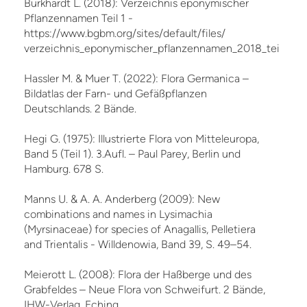
Burkhardt L. (2018): Verzeichnis eponymischer
Pflanzennamen Teil 1 -
https://www.bgbm.org/sites/default/files/
verzeichnis_eponymischer_pflanzennamen_2018_teil_1.pd
Hassler M. & Muer T. (2022): Flora Germanica –
Bildatlas der Farn- und Gefäßpflanzen
Deutschlands. 2 Bände.
Hegi G. (1975): Illustrierte Flora von Mitteleuropa,
Band 5 (Teil 1). 3.Aufl. – Paul Parey, Berlin und
Hamburg. 678 S.
Manns U. & A. A. Anderberg (2009): New
combinations and names in Lysimachia
(Myrsinaceae) for species of Anagallis, Pelletiera
and Trientalis - Willdenowia, Band 39, S. 49–54.
Meierott L. (2008): Flora der Haßberge und des
Grabfeldes – Neue Flora von Schweifurt. 2 Bände,
IHW-Verlag, Eching.