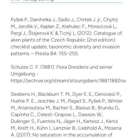
Pyšek P., Danihelka J., Sádlo J., Chrtek J. jr., Chytrý
M., Jarošík V., Kaplan Z., Krahulec F., Moravcová L.,
Pergl J., Štajerová K. & Tichý L. (2012): Catalogue of
alien plants of the Czech Re­public (2nd edition):
checklist update, taxonomic diversity and invasion
patterns. – Preslia 84: 155–255.
Schulze C. F. (1881): Flora Dresdens und seiner
Umgebung -
https://archive.org/stream/sitzungsberic18811882natu/si
Seebens H., Blackburn T. M., Dyer E. E., Genovesi P.,
Hulme P. E., Jeschke J. M., Pagad S., Pyšek P., Winter
M., Arianoutsou M., Bacher S., Blasius B., Brundu G.,
Capinha C., Celesti-Grapow L., Dawson W.,
Dullinger S., Fuentes N., Jäger H., Kartesz J., Kenis
M., Kreft H., Kühn I., Lenzner B., Liebhold A., Mosena
A. (2017): No saturation in the accumulation of