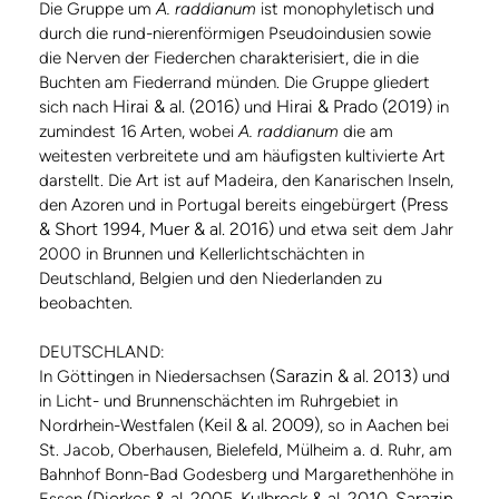
Die Gruppe um
A. raddianum
ist monophyletisch und
durch die rund-nierenförmigen Pseudoindusien sowie
die Nerven der Fiederchen charakterisiert, die in die
Buchten am Fiederrand münden. Die Gruppe gliedert
Hirai & al. (2016)
Hirai & Prado (2019)
sich nach
und
in
zumindest 16 Arten, wobei
A. raddianum
die am
weitesten verbreitete und am häufigsten kultivierte Art
darstellt. Die Art ist auf Madeira, den Kanarischen Inseln,
(Press
den Azoren und in Portugal bereits eingebürgert
& Short 1994, Muer & al. 2016)
und etwa seit dem Jahr
2000 in Brunnen und Kellerlichtschächten in
Deutschland, Belgien und den Niederlanden zu
beobachten.
DEUTSCHLAND:
(Sarazin & al. 2013)
In Göttingen in Niedersachsen
und
in Licht- und Brunnenschächten im Ruhrgebiet in
(Keil & al. 2009)
Nordrhein-Westfalen
, so in Aachen bei
St. Jacob, Oberhausen, Bielefeld, Mülheim a. d. Ruhr, am
Bahnhof Bonn-Bad Godesberg und Margarethenhöhe in
(Dierkes & al. 2005, Kulbrock & al. 2010, Sarazin