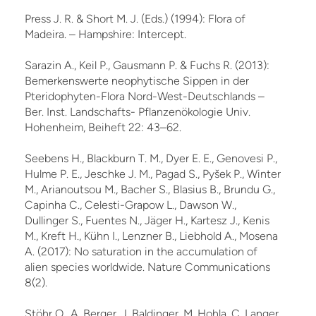
Press J. R. & Short M. J. (Eds.) (1994): Flora of
Madeira. – Hampshire: Intercept.
Sarazin A., Keil P., Gausmann P. & Fuchs R. (2013):
Bemerkenswerte neophytische Sippen in der
Pteridophyten-Flora Nord-West-Deutschlands –
Ber. Inst. Landschafts- Pflanzenökologie Univ.
Hohenheim, Beiheft 22: 43–62.
Seebens H., Blackburn T. M., Dyer E. E., Genovesi P.,
Hulme P. E., Jeschke J. M., Pagad S., Pyšek P., Winter
M., Arianoutsou M., Bacher S., Blasius B., Brundu G.,
Capinha C., Celesti-Grapow L., Dawson W.,
Dullinger S., Fuentes N., Jäger H., Kartesz J., Kenis
M., Kreft H., Kühn I., Lenzner B., Liebhold A., Mosena
A. (2017): No saturation in the accumulation of
alien species worldwide. Nature Communications
8(2).
Stöhr O., A. Berger, J. Baldinger, M. Hohla, C. Langer,